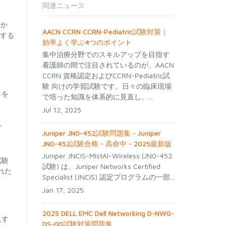
関連ニュース
者か
AACN CCRN CCRN-Pediatric試験対策｜
用する
効率よく学ぶ4つのポイント
集中治療分野でのスキルアップを目指す
看護師の間で注目されているのが、AACN
CCRN 資格認定およびCCRN-Pediatric試
い
験 向けの学習試験です。日々の臨床現場
しを
で培った知識を体系的に見直し、...
Jul 12, 2025
す。
Juniper JN0-452試験問題集－Juniper
JN0-452試験合格 - 高命中 - 2025最新版
Juniper JNCIS-MistAI-Wireless (JN0-452
試験
試験) は、Juniper Networks Certified
れた
Specialist (JNCIS) 認定プログラムの一部...
Jan 17, 2025
2025 DELL EMC Dell Networking D-NWG-
入す
DS-00試験対策問題集