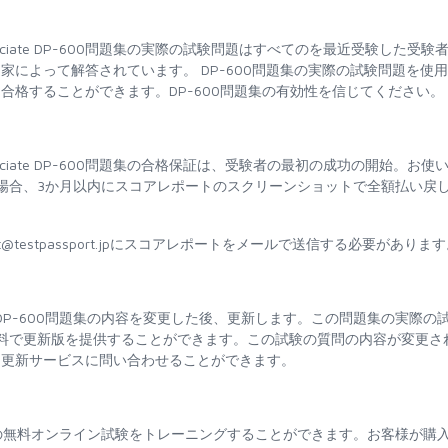
s Engineer Associate DP-600問題集の実際の試験問題はすべてのを最近受験した受験
によって解答されています。 DP-600問題集の実際の試験問題を使
合格することができます。DP-600問題集の有効性を信じてください。
 Engineer Associate DP-600問題集の合格保証は、受験者の最初の成功の開始。お使
合格しない場合、3か月以内にスコアレポートのスクリーンショットで全額払い戻
@testpassport.jpにスコアレポートをメールで送信する必要がありま
t DP-600問題集の内容を変更した後、更新します。この問題集の実際の
無料で更新版を提供することができます。この試験の質問の内容が変更さ
て更新サービスに問い合わせることができます。
、問題集の無料オンライン試験をトレーニングすることができます。お客様が購