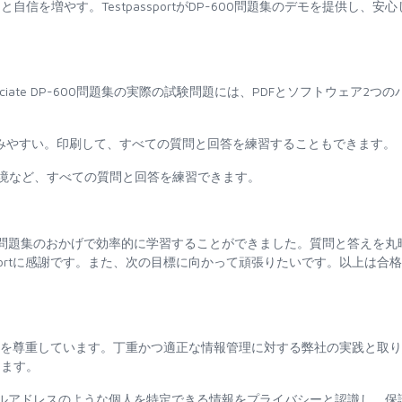
を増やす。TestpassportがDP-600問題集のデモを提供し、安心
 Engineer Associate DP-600問題集の実際の試験問題には、PDFとソフトウェア2つ
を読みやすい。印刷して、すべての質問と回答を練習することもできます。
環境など、すべての質問と回答を練習できます。
P-600問題集のおかげで効率的に学習することができました。質問と答えを丸
sportに感謝です。また、次の目標に向かって頑張りたいです。以上は合
イバシーを尊重しています。丁重かつ適正な情報管理に対する弊社の実践と取
します。
ルアドレスのような個人を特定できる情報をプライバシーと認識し、保