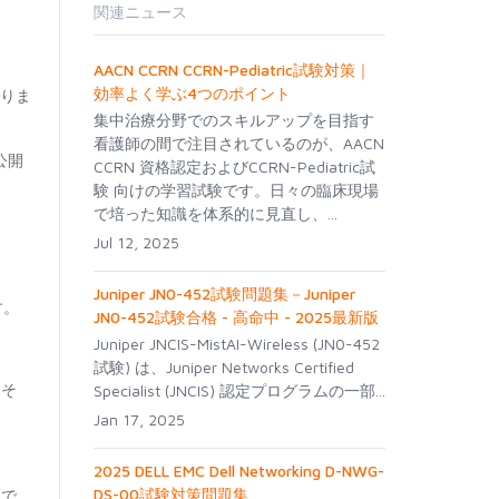
関連ニュース
AACN CCRN CCRN-Pediatric試験対策｜
効率よく学ぶ4つのポイント
ありま
集中治療分野でのスキルアップを目指す
看護師の間で注目されているのが、AACN
公開
CCRN 資格認定およびCCRN-Pediatric試
験 向けの学習試験です。日々の臨床現場
で培った知識を体系的に見直し、...
Jul 12, 2025
Juniper JN0-452試験問題集－Juniper
す。
JN0-452試験合格 - 高命中 - 2025最新版
Juniper JNCIS-MistAI-Wireless (JN0-452
試験) は、Juniper Networks Certified
。そ
Specialist (JNCIS) 認定プログラムの一部...
Jan 17, 2025
2025 DELL EMC Dell Networking D-NWG-
DS-00試験対策問題集
証で