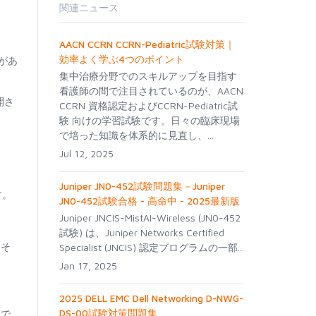
関連ニュース
AACN CCRN CCRN-Pediatric試験対策｜
効率よく学ぶ4つのポイント
要があ
集中治療分野でのスキルアップを目指す
看護師の間で注目されているのが、AACN
開さ
CCRN 資格認定およびCCRN-Pediatric試
験 向けの学習試験です。日々の臨床現場
で培った知識を体系的に見直し、...
Jul 12, 2025
Juniper JN0-452試験問題集－Juniper
す。
JN0-452試験合格 - 高命中 - 2025最新版
Juniper JNCIS-MistAI-Wireless (JN0-452
試験) は、Juniper Networks Certified
。そ
Specialist (JNCIS) 認定プログラムの一部...
Jan 17, 2025
2025 DELL EMC Dell Networking D-NWG-
DS-00試験対策問題集
証で