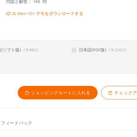
問題と解答：
149 問
JS-Dev-101 デモをダウンロードする
語(ソフト版)
(￥
880
)
日本語(PDF版)
(￥
2000
)
ショッピングカートに入れる
チェックア
フィードバック