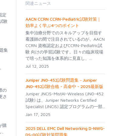
関連ニュース
認定
AACN CCRN CCRN-Pediatric試験対策｜
試験
効率よく学ぶ4つのポイント
集中治療分野でのスキルアップを目指す
看護師の間で注目されているのが、AACN
CCRN 資格認定およびCCRN-Pediatric試
問題集
験 向けの学習試験です。日々の臨床現場
で培った知識を体系的に見直し、...
Jul 12, 2025
す。
Juniper JN0-452試験問題集－Juniper
JN0-452試験合格 - 高命中 - 2025最新版
際の
Juniper JNCIS-MistAI-Wireless (JN0-452
更さ
試験) は、Juniper Networks Certified
Specialist (JNCIS) 認定プログラムの一部...
Jan 17, 2025
が購
2025 DELL EMC Dell Networking D-NWG-
し、
DS-00試験対策問題集