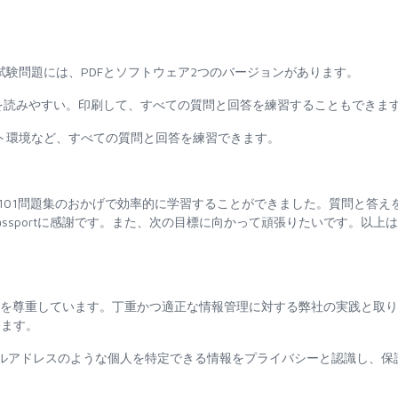
1問題集の実際の試験問題には、PDFとソフトウェア2つのバージョンがあります。
と回答を読みやすい。印刷して、すべての質問と回答を練習することもできま
テスト環境など、すべての質問と回答を練習できます。
-Dev-101問題集のおかげで効率的に学習することができました。質問と答え
assportに感謝です。また、次の目標に向かって頑張りたいです。以上
イバシーを尊重しています。丁重かつ適正な情報管理に対する弊社の実践と取
します。
ルアドレスのような個人を特定できる情報をプライバシーと認識し、保