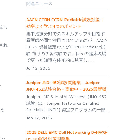
関連ニュース
AACN CCRN CCRN-Pediatric試験対策｜
効率よく学ぶ4つのポイント
があり
集中治療分野でのスキルアップを目指す
看護師の間で注目されているのが、AACN
され
CCRN 資格認定およびCCRN-Pediatric試
験 向けの学習試験です。日々の臨床現場
で培った知識を体系的に見直し、...
Jul 12, 2025
Juniper JN0-452試験問題集－Juniper
す。
JN0-452試験合格 - 高命中 - 2025最新版
Juniper JNCIS-MistAI-Wireless (JN0-452
試験) は、Juniper Networks Certified
。そ
Specialist (JNCIS) 認定プログラムの一部...
Jan 17, 2025
2025 DELL EMC Dell Networking D-NWG-
DS-00試験対策問題集
証で