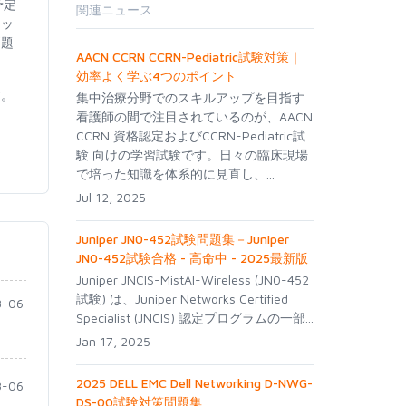
予定
関連ニュース
リッ
問題
AACN CCRN CCRN-Pediatric試験対策｜
効率よく学ぶ4つのポイント
す。
集中治療分野でのスキルアップを目指す
看護師の間で注目されているのが、AACN
CCRN 資格認定およびCCRN-Pediatric試
験 向けの学習試験です。日々の臨床現場
で培った知識を体系的に見直し、...
Jul 12, 2025
Juniper JN0-452試験問題集－Juniper
JN0-452試験合格 - 高命中 - 2025最新版
Juniper JNCIS-MistAI-Wireless (JN0-452
試験) は、Juniper Networks Certified
-06
Specialist (JNCIS) 認定プログラムの一部...
Jan 17, 2025
2025 DELL EMC Dell Networking D-NWG-
-06
DS-00試験対策問題集