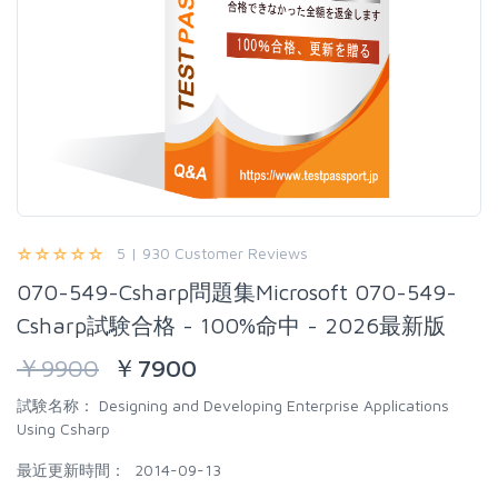
5 | 930 Customer Reviews
070-549-Csharp問題集Microsoft 070-549-
Csharp試験合格 - 100%命中 - 2026最新版
￥
9900
￥
7900
試験名称：
Designing and Developing Enterprise Applications
Using Csharp
最近更新時間：
2014-09-13