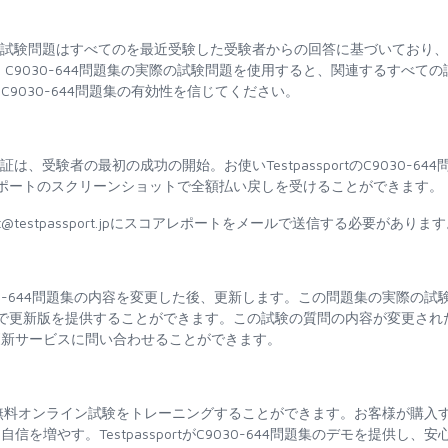
-644問題集の実際の試験問題はすべてのを最近受験した受験者からの回答に基づいており
C9030-644問題集の実際の試験問題を使用すると、関連するすべての
9030-644問題集の有効性を信じてください。
問題集の合格保証は、受験者の最初の成功の開始。お使いTestpassportのC9030-644
ポートのスクリーンショットで全額払い戻しを受けることができます。
@testpassport.jpにスコアレポートをメールで送信する必要がありま
30-644問題集の内容を変更した後、更新します。この問題集の実際の試
料で更新版を提供することができます。この試験の質問の内容が変更され
更新サービスに問い合わせることができます。
題集の無料オンライン試験をトレーニングすることができます。お客様が購入
増やす。TestpassportがC9030-644問題集のデモを提供し、安