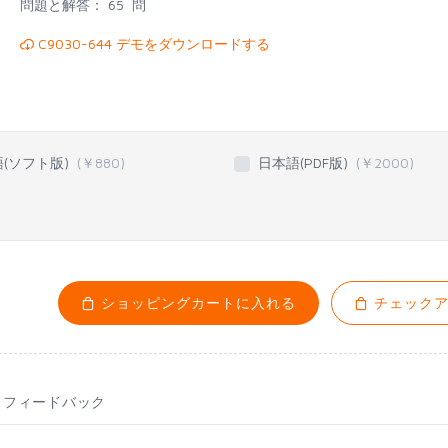
問題と解答：
65 問
C9030-644 デモをダウンロードする
語(ソフト版)
(￥
880
)
日本語(PDF版)
(￥
2000
)
ショッピングカートに入れる
チェックア
フィードバック