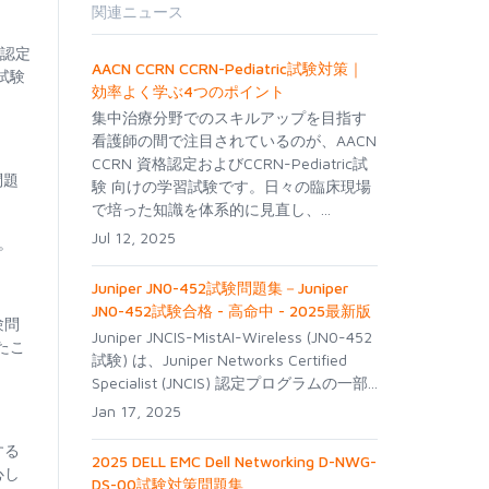
関連ニュース
、認定
AACN CCRN CCRN-Pediatric試験対策｜
試験
効率よく学ぶ4つのポイント
集中治療分野でのスキルアップを目指す
看護師の間で注目されているのが、AACN
CCRN 資格認定およびCCRN-Pediatric試
問題
験 向けの学習試験です。日々の臨床現場
で培った知識を体系的に見直し、...
Jul 12, 2025
す。
Juniper JN0-452試験問題集－Juniper
JN0-452試験合格 - 高命中 - 2025最新版
験問
Juniper JNCIS-MistAI-Wireless (JN0-452
たこ
試験) は、Juniper Networks Certified
Specialist (JNCIS) 認定プログラムの一部...
Jan 17, 2025
する
2025 DELL EMC Dell Networking D-NWG-
心し
DS-00試験対策問題集