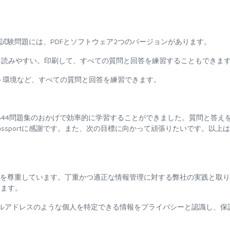
644問題集の実際の試験問題には、PDFとソフトウェア2つのバージョンがあります。
と回答を読みやすい。印刷して、すべての質問と回答を練習することもできま
テスト環境など、すべての質問と回答を練習できます。
9030-644問題集のおかげで効率的に学習することができました。質問と答え
assportに感謝です。また、次の目標に向かって頑張りたいです。以上
イバシーを尊重しています。丁重かつ適正な情報管理に対する弊社の実践と取
します。
ルアドレスのような個人を特定できる情報をプライバシーと認識し、保