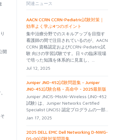
関連ニュース
ま
AACN CCRN CCRN-Pediatric試験対策｜
効率よく学ぶ4つのポイント
あり
集中治療分野でのスキルアップを目指す
看護師の間で注目されているのが、AACN
CCRN 資格認定およびCCRN-Pediatric試
公開
験 向けの学習試験です。日々の臨床現場
で培った知識を体系的に見直し、...
Jul 12, 2025
Juniper JN0-452試験問題集－Juniper
JN0-452試験合格 - 高命中 - 2025最新版
す。
Juniper JNCIS-MistAI-Wireless (JN0-452
試験) は、Juniper Networks Certified
Specialist (JNCIS) 認定プログラムの一部...
。そ
Jan 17, 2025
2025 DELL EMC Dell Networking D-NWG-
DS-00試験対策問題集