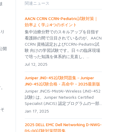
関連ニュース
ま
AACN CCRN CCRN-Pediatric試験対策｜
効率よく学ぶ4つのポイント
あり
集中治療分野でのスキルアップを目指す
看護師の間で注目されているのが、AACN
CCRN 資格認定およびCCRN-Pediatric試
公開
験 向けの学習試験です。日々の臨床現場
で培った知識を体系的に見直し、...
Jul 12, 2025
Juniper JN0-452試験問題集－Juniper
JN0-452試験合格 - 高命中 - 2025最新版
す。
Juniper JNCIS-MistAI-Wireless (JN0-452
試験) は、Juniper Networks Certified
Specialist (JNCIS) 認定プログラムの一部...
。そ
Jan 17, 2025
2025 DELL EMC Dell Networking D-NWG-
DS-00試験対策問題集