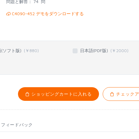
問題と解答：
74 問
C4090-452 デモをダウンロードする
語(ソフト版)
(￥
880
)
日本語(PDF版)
(￥
2000
)
ショッピングカートに入れる
チェックア
フィードバック