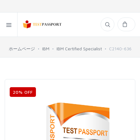
ホームページ
IBM
IBM Certified Specialist
C2140-636
20% OFF