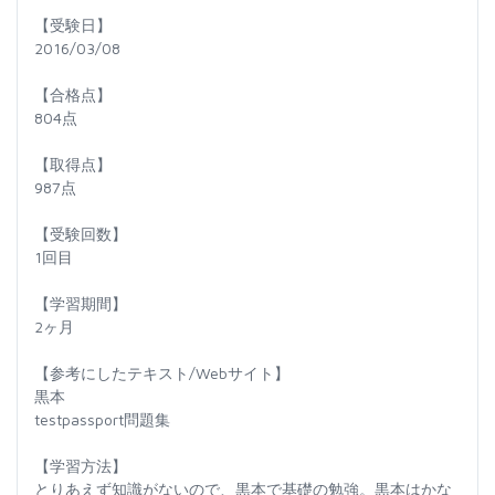
【受験日】
2016/03/08
【合格点】
804点
【取得点】
987点
【受験回数】
1回目
【学習期間】
2ヶ月
【参考にしたテキスト/Webサイト】
黒本
testpassport問題集
【学習方法】
とりあえず知識がないので、黒本で基礎の勉強。黒本はかな